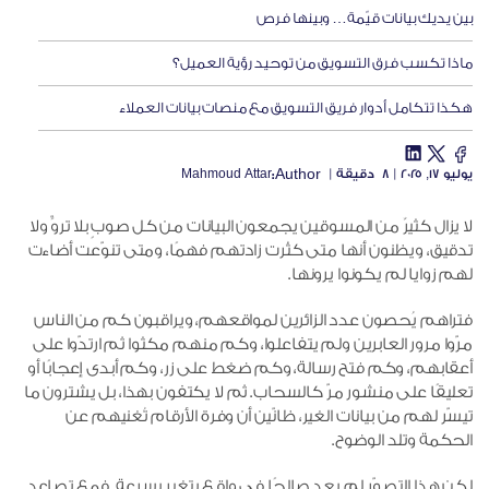
بين يديك بيانات قيّمة… وبينها فرص
ماذا تكسب فرق التسويق من توحيد رؤية العميل؟
هكذا تتكامل أدوار فريق التسويق مع منصات بيانات العملاء
Author:
يوليو ١٧, ٢٠٢٥
|
8
دقيقة
|
Mahmoud Attar
لا يزال كثيرٌ من المسوقين يجمعون البيانات من كل صوبٍ بلا تروٍّ ولا
تدقيق، ويظنون أنها متى كثُرت زادتهم فهمًا، ومتى تنوّعت أضاءت
لهم زوايا لم يكونوا يرونها.
فتراهم يُحصون عدد الزائرين لمواقعهم، ويراقبون كم من الناس
مرّوا مرور العابرين ولم يتفاعلوا، وكم منهم مكثوا ثم ارتدّوا على
أعقابهم، وكم فتح رسالة، وكم ضغط على زر، وكم أبدى إعجابًا أو
تعليقًا على منشور مرّ كالسحاب. ثم لا يكتفون بهذا، بل يشترون ما
تيسّر لهم من بيانات الغير، ظانّين أن وفرة الأرقام تُغنيهم عن
الحكمة وتلد الوضوح.
لكن هذا التصوّر لم يعد صالحًا في واقع يتغير بسرعة. فمع تصاعد