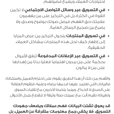
احتياجات العملاء ويشبع فضولهم.
في التسويق عبر وسائل التواصل الاجتماعي
لا تكمن
القوة في الكثرة، بل في التركيز على من يفهمون
علامتك حق الفهم، فيصل صوتك بوضوح وصدق، ولا
يضيع بين ضجيج الرسائل العامة.
في تسويق المنتجات
يتحول التركيز من عرض المزايا
إلى إظهار كيف تحل هذه المنتجات مشاكل العملاء
الحقيقية.
في التسويق عبر الإعلانات المدفوعة
تُنفق الأموال
بحكمة على مَن يبدون اهتمامًا فعليًا، بدلًا من إهدارها
على مَن لا يبالون.
والأهم من ذلك أن هذا الطريق يقوم على احترام العميل واستئذانه،
فالبيانات التي تعتمد عليها قدمها برضاه وعلمه، فتقوم العلاقة
على الصدق لا الخداع. وبينما يتخبط الآخرون مع تقلبات السوق
وتغيراته، تقيم أنت مع عميلك صلة وثيقة لا تنقطع بتبدل الأحوال.
قد يعوق تشتت البيانات فهم عملائك ويضعف جهودك
التسويق. فلا يكفي جمع معلومات متفرقة عن العميل، بل