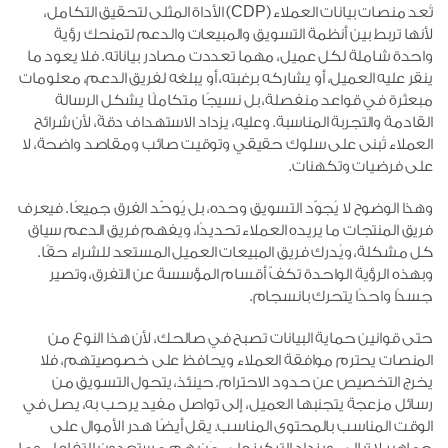
تُعد منصات بيانات العملاء (CDP) الأداة المثلى لتحقيق التكامل،
لأنها تربط بين أنظمة التسويق والمبيعات والدعم لتمنحك رؤية
واحدة شاملة لكل عميل، مهما تعددت مصادر بياناته. فلا يعود ما
ينقر عليه العميل، أو يشاركه برغبته، أو يبلغه لفريق الدعم، معلومات
مبعثرة في قواعد منفصلة، بل نسيجًا متكاملًا يشكل الرسالة
القادمة والتجربة المناسبة. وعليه، يزداد الاستهداف دقةً، لأن شرائح
العملاء تُبنى على سلوك حقيقي وتوقيت صائب ومقاصد واضحة، لا
على فرضيات وتكهنات.
وهذا الوضوح لا يُجوّد التسويق وحده، بل يُوحّد الفرق جميعًا. فيعرف
فريق المنتجات ما يريده العملاء تحديدًا، ويفهم فريق الدعم سياق
كل مشكلة، ويُدرك فريق المبيعات العميل المستعد للشراء حقًا.
وبهذه الرؤية الواحدة تكفّ أقسام المؤسسة عن التفرق، وتصير
جسدًا واحدًا يتحرك بانسجام.
حتى قوانين حماية البيانات تصبح في صالحك، لأن هذا النوع من
المنصات يحترم موافقة العملاء ويحافظ على خصوصيتهم، فلا
يخرج التخصيص عن حدود الاحترام. حينئذ، يتحول التسويق من
رسائل مزعجة يتجنبها العميل، إلى تواصل مفيد يرحب به، يصل في
الوقت المناسب بالمحتوى المناسب. يقل أيضًا هدر الأموال على