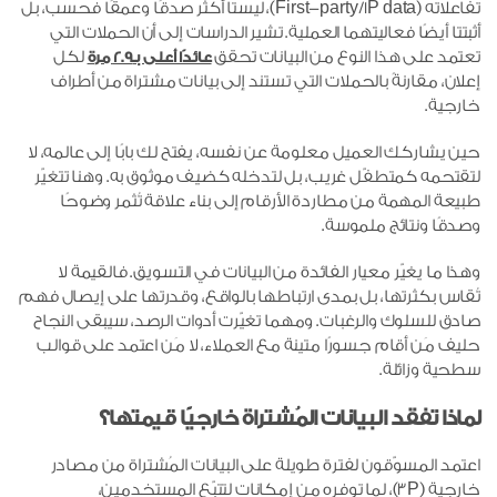
تفاعلاته (First-party/1P data)، ليستا أكثر صدقًا وعمقًا فحسب، بل
أثبتتا أيضًا فعاليتهما العملية. تشير الدراسات إلى أن الحملات التي
تعتمد على هذا النوع من البيانات تحقق
لكل
عائدًا أعلى بـ2.9 مرة
إعلان، مقارنةً بالحملات التي تستند إلى بيانات مشتراة من أطراف
خارجية.
حين يشاركك العميل معلومة عن نفسه، يفتح لك بابًا إلى عالمه، لا
لتقتحمه كمتطفّل غريب، بل لتدخله كضيف موثوق به. وهنا تتغيّر
طبيعة المهمة من مطاردة الأرقام إلى بناء علاقة تُثمر وضوحًا
وصدقًا ونتائج ملموسة.
وهذا ما يغيّر معيار الفائدة من البيانات في التسويق. فالقيمة لا
تُقاس بكثرتها، بل بمدى ارتباطها بالواقع، وقدرتها على إيصال فهم
صادق للسلوك والرغبات. ومهما تغيّرت أدوات الرصد، سيبقى النجاح
حليف مَن أقام جسورًا متينة مع العملاء، لا مَن اعتمد على قوالب
سطحية وزائلة.
لماذا تفقد البيانات المُشتراة خارجيًا قيمتها؟
اعتمد المسوّقون لفترة طويلة على البيانات المُشتراة من مصادر
خارجية (3P)، لما توفره من إمكانات لتتبّع المستخدمين،