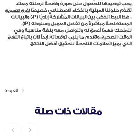
يجب توحيدها للحصول على صورة واضحة لرحلته معك.
تقدّم حلولنا المبنية بالذكاء الاصطناعي خصيصًا
لفرق التسويق
، هذا الربط الذكي بين البيانات المُشارَكة إراديًا (0P) والبيانات
المستخلصة مباشرةً من تفاعل العميل وسلوكه (1P)،
لتمنحك فهمًا أعمق له وتتواصل معه بلغة مناسبة وفي
الوقت الصحيح، وتقدم ما يلبي توقعاته. ابدأ الآن باتباع النهج
الذي يميز العلامات الناجحة لتحقيق أفضل النتائج.
العودة
مقالات ذات صلة