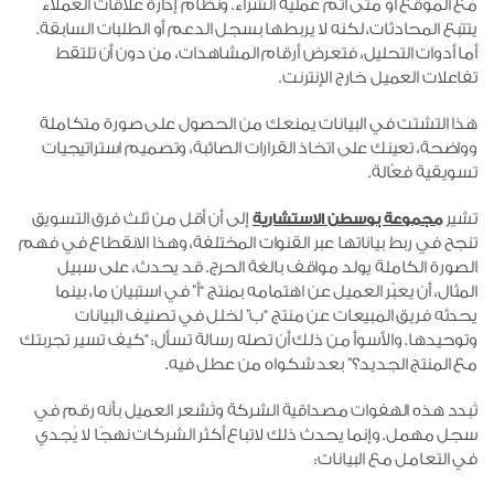
مع الموقع أو متى أتم عملية الشراء. ونظام إدارة علاقات العملاء
يتتبع المحادثات، لكنه لا يربطها بسجل الدعم أو الطلبات السابقة.
أما أدوات التحليل، فتعرض أرقام المشاهدات، من دون أن تلتقط
تفاعلات العميل خارج الإنترنت.
هذا التشتت في البيانات يمنعك من الحصول على صورة متكاملة
وواضحة، تعينك على اتخاذ القرارات الصائبة، وتصميم استراتيجيات
تسويقية فعّالة.
تشير
إلى أن أقل من ثلث فرق التسويق
مجموعة بوسطن الاستشارية
تنجح في ربط بياناتها عبر القنوات المختلفة، وهذا الانقطاع في فهم
الصورة الكاملة يولد مواقف بالغة الحرج. قد يحدث، على سبيل
المثال، أن يعبّر العميل عن اهتمامه بمنتج “أ” في استبيان ما، بينما
يحدثه فريق المبيعات عن منتج “ب” لخلل في تصنيف البيانات
وتوحيدها. والأسوأ من ذلك أن تصله رسالة تسأل: “كيف تسير تجربتك
مع المنتج الجديد؟” بعد شكواه من عطل فيه.
تُبدد هذه الهفوات مصداقية الشركة وتُشعر العميل بأنه رقم في
سجل مهمل. وإنما يحدث ذلك لاتباع أكثر الشركات نهجًا لا يُجدي
في التعامل مع البيانات: