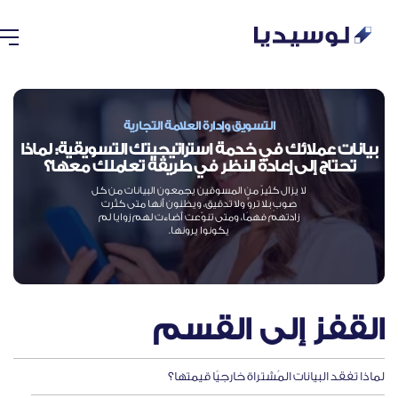
التسويق وإدارة العلامة التجارية
بيانات عملائك في خدمة استراتيجيتك التسويقية: لماذا
تحتاج إلى إعادة النظر في طريقة تعاملك معها؟
لا يزال كثيرٌ من المسوقين يجمعون البيانات من كل
صوبٍ بلا تروٍّ ولا تدقيق، ويظنون أنها متى كثُرت
زادتهم فهمًا، ومتى تنوّعت أضاءت لهم زوايا لم
يكونوا يرونها.
القفز إلى القسم
لماذا تفقد البيانات المُشتراة خارجيًا قيمتها؟