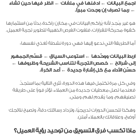
اجمع البيانات ← ادفنها في ملفات ← انظر فيها حين تشاء
← ربما تصرف إن وجدت مبررًا.
هو غير مُجدٍ لأنه يُراكم البيانات في مخازن راكدة، بدلًا من استثمارها
كقوة محركة للقرارات، فتفوت الفرص الذهبية لتطوير تجربة العميل.
أما الطريقة التي ندعو إليها فهي دورة نشطة تُغذي نفسها:
اربط البيانات ووحّدها ← استوعب السياق ← قسّم الجمهور
إلى شرائح ← خصص التجربة لتناسب الشريحة وظروفها ←
حسّن الأداء مع كل إشارة جديدة ← أعد الكرة.
وفي كل مرة تكتمل فيها هذه الدورة، تُثري التالية بما استجدّ.
فعندما تصل معطيات جديدة من العملاء، تؤثر فورًا على طريقة
تصنيفهم، وما يُقدم لهم، ومتى.
وهكذا تتحسن الدورات تدريجيًا، وتزداد رسائلك دقةً، وتصبح نتائجك
أوضح، وعلاقاتك بالعملاء أمتن.
ماذا تكسب فرق التسويق من توحيد رؤية العميل؟