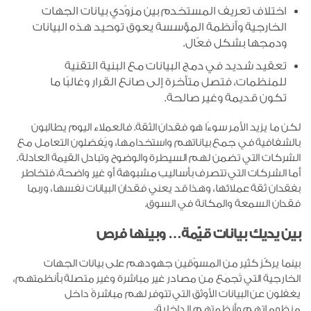
اختلاف تعريف المستخدم بين مزوّدي بيانات الجهات
الخارجية وأنظمة المؤسسة يعوق توحيد هذه البيانات
ودمجها بشكل فعّال.
تعقيد شديد في دمج البيانات مع البنية التقنية
للمنظمات، فتصل متأخرة إلى صانع القرار وغالبًا ما
تكون قديمة وغير صالحة.
لكن ما يزيد الأمر سوءًا هو فقدان الثقة. فالعملاء اليوم يطالبون
بالشفافية في جمع بياناتهم واستخدامها، ويُفضلون التعامل مع
الشركات التي تضمن لهم السيطرة والوضوح وتبادل القيمة العادلة.
أما الشركات التي تتصرف بأساليب مشبوهة أو غير واضحة، فتخاطر
بفقدان ثقة عملائها، وهذا قد يعني فقدان البيانات نفسها، وربما
فقدان السمعة والمكانة في السوق.
بين يديك بيانات قيّمة… وبينها فرص
بينما يركّز كثير من المسوّقين جهودهم على بيانات الجهات
الخارجية التي تُجمَع من مصادر غير مباشرة وغير متصلة بأنظمتهم،
يغفلون عن البيانات الأوثق التي تتوفر لهم مباشرةً داخل
منظوماتهم وأنظمتهم الداخلية: