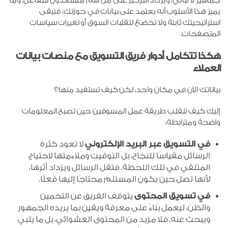
جماهير لا تبالي، ويزداد التركيز على مَن هم مستعدون للتفاعل. وما
يميز هذا الأسلوب أنه يعتمد على بيانات في حوزتك، فتبقى
استراتيجيتك ثابتة ولا تخضع لتقلبات السوق أو تغيرات سياسات
المتصفحات.
هكذا تتكامل أدوار فريق التسويق مع منصات بيانات
العملاء
بياناتك الآن في مكان واحد، لكن كيف تستفيد منها؟
إليك كيف تنقلب طريقة عمل المسوقين حين تصبح المعلومات
واضحة ومترابطة:
في التسويق عبر البريد الإلكتروني
لا تعود كثرة
الرسائل مقياسًا للنجاح، بل التوقيت وملاءمتها لاحتياج
المتلقي في تلك اللحظة. فتقل الرسائل ويزداد أثرها،
لأنها تصل حين يكون المستلم محتاجًا إليها فعلًا.
في تسويق المحتوى
يتوقف الفريق عن التخمين
والظن، ليعمل بناءً على معرفة ويقين بما يريده الجمهور
ويبحث عنه. فلا مزيد من المحتوى العشوائي، بل ما يلبي