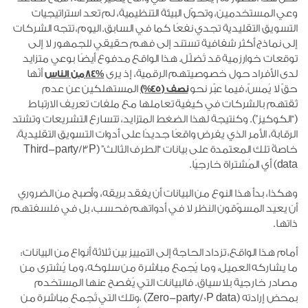
وعي المستخدمين، وتحوّل البيئة التنظيمية، لم تعد استراتيجيات
التسويق التقليدية تجدي نفعًا كما في السابق. اليوم، تتجه الشركات
إلى نماذج أكثر شفافية تستند إلى فهم حقيقي للجمهور لا إلى
توقعات خوارزمية قد تُضلّل. هذا الواقع مدفوع أيضًا بوعي متزايد
لدى الأفراد حول خصوصيتهم الرقمية، إذ يرى
أنّها
84% من الناس
حقّ لا يُمسّ، فيما عبّر نحو
المستهلكين عن عدم
نصف (45%)
ثقتهم بالشركات في كيفية تعاملها مع ملفات تعريف الارتباط
(“الكوكيز”). وكنتيجة لهذا الضغط المتزايد، تتسارع التشريعات وتشتد
الرقابة، الأمر الذي يفرض واقعًا جديدًا على أدوات التسويق التقليدية،
خاصةً تلك المعتمدة على بيانات “الطرف الثالث” (Third-party/3P
data) أي المُشتراة خارجيًا.
وهكذا، بدأ هذا النوع من البيانات أن يفقد بريقه، وأصبح من الضروري
أن يعيد المسوّقون النظر لا في أدواتهم فحسب، بل في فلسفتهم
ذاتها.
أمام هذا الواقع، تزداد الحاجة إلى التمييز بين ثلاثة أنواع من البيانات:
ما يشاركه العميل، وما يُجمع مباشرة من سلوكه، وما يُشترى من
مصادر خارجية بلا سياق. فالبيانات التي يُفصح عنها المستخدم
بمحض إرادته (Zero-party/0P data)‎ ،وتلك التي تُجمع مباشرة من