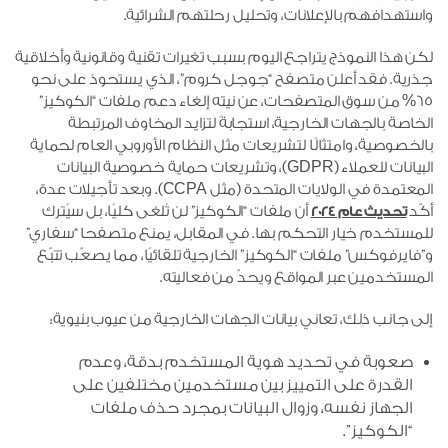
واستهدافهم بالإعلانات، وتحليل رحلتهم الشرائية.
لكن هذا النموذج يتراجع اليوم بسبب تغيرات تقنية وقانونية وأخلاقية
جذرية. فقد أعلن متصفح “جوجل كروم”، الذي يستحوذ على نحو
65% من سوق المتصفحات، عن نيته إلغاء دعم ملفات “الكوكيز”
الخاصة بالجهات الخارجية، استجابةً لتزايد المخاوف المرتبطة
بالخصوصية، وامتثالًا لتشريعات مثل النظام الأوروبي العام لحماية
البيانات للعملاء (GDPR)، وتشريعات حماية خصوصية البيانات
المعتمدة في الولايات المتحدة (مثل CCPA). وبعد تأجيلات عدة،
أكّد
أن ملفات “الكوكيز” لن تُلغى كليًا، بل سيُترك
تحديث عام 2024
للمستخدم خيار التحكم بها. في المقابل، يمنع متصفحا “سفاري”
و”فايرفوكس” ملفات “الكوكيز” الخارجية تلقائيًا، مما يصعّب تتبّع
المستخدمين عبر المواقع ويحدّ من فعاليته.
إلى جانب ذلك، تعاني بيانات الجهات الخارجية من عيوب بنيوية:
صعوبة في تحديد هوية المستخدم بدقة، وعدم
القدرة على التمييز بين مستخدمين مختلفين على
الجهاز نفسه، وزوال البيانات بمجرد حذف ملفات
“الكوكيز”.