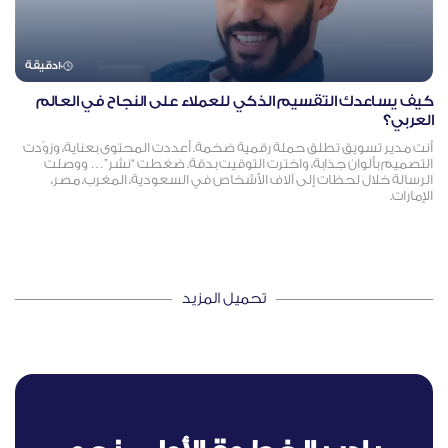
10
دقيقة
كيف يساعدك التقسيم الذكي للعملاء على النجاح في العالم
العربي؟
أنت مدير تسويق تطلق حملة رقمية ضخمة. أعددت المحتوى بعناية، وزوّدت
التصميم بألوان جذابة، واخترت التوقيت بدقة. ضغطت “نشر”… ووصلت
الرسالة خلال لحظات إلى آلاف الأشخاص في السعودية، المغرب، مصر،
الإمارات.
تحميل المزيد