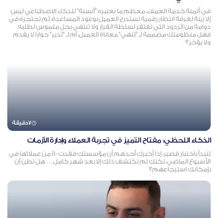
في أتمتة خدمة العملاء، معظم ما نعتبره "أنسنة" للذكاء الاصطناعي ليس
إلا زينة لغرفة انتظار رقمية تستدرج العميل بوعود المساعدة، ثم تحتجزه في
دوامة من الردود التي تفتقر لسلطة القرار ولا تنتهي بحل ملموس لطلبه.
فهل منظومتك مصممة لـ "تُنهي" معاناة العميل، أم لـ "تُدير" حوارًا لا يقدم
ولا يؤخر؟
7
دقيقة
الذكاء اللحظي: مفتاح التميز في تجربة العملاء وإدارة الأزمات
لنبدأ باختبار قصير: إذا أخبرك أحدهم أن مؤسستك فقدت ١٠٪ من عملائها في
الأسبوع الماضي، لكنك لم تكتشف ذلك إلا بعد شهر كامل… هل تظن أن
بإمكانك استرجاعهم؟